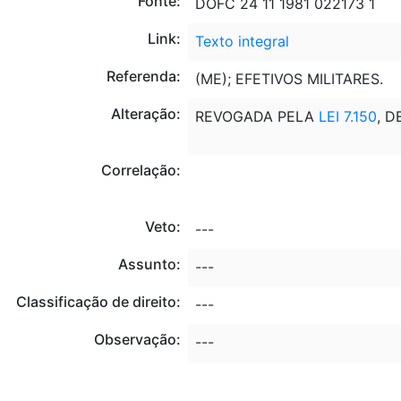
Fonte:
DOFC 24 11 1981 022173 1
Link:
Texto integral
Referenda:
(ME); EFETIVOS MILITARES.
Alteração:
REVOGADA PELA
LEI 7.150
, D
Correlação:
Veto:
---
Assunto:
---
Classificação de direito:
---
Observação:
---