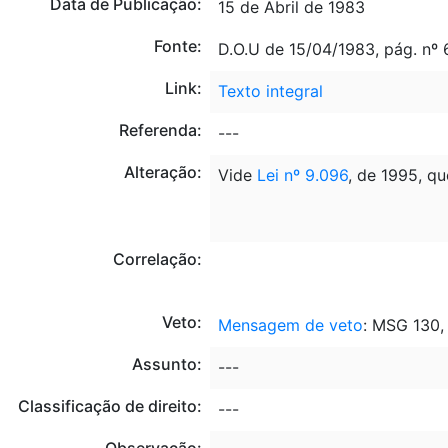
Data de Publicação:
15 de Abril de 1983
Fonte:
D.O.U de 15/04/1983, pág. nº
Link:
Texto integral
Referenda:
---
Alteração:
Vide
Lei nº 9.096
, de 1995, qu
Correlação:
Veto:
Mensagem de veto
: MSG 130
Assunto:
---
Classificação de direito:
---
Observação: