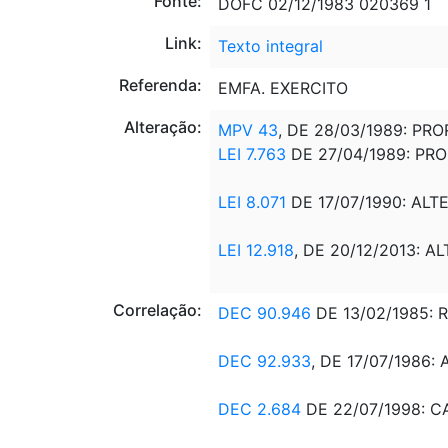
Fonte:
DOFC 02/12/1983 020369 1
Link:
Texto integral
Referenda:
EMFA. EXERCITO
Alteração:
MPV 43
, DE 28/03/1989: PRO
LEI 7.763
DE 27/04/1989: PROR
LEI 8.071
DE 17/07/1990: ALTE
LEI 12.918
, DE 20/12/2013: AL
Correlação:
DEC 90.946
DE 13/02/1985: 
DEC 92.933
, DE 17/07/1986:
DEC 2.684
DE 22/07/1998: C