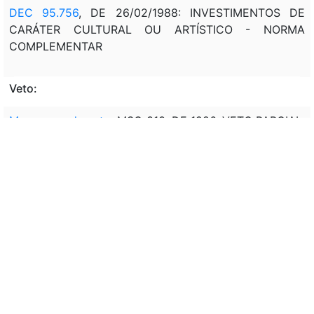
DEC 95.756
, DE 26/02/1988: INVESTIMENTOS DE
CARÁTER CULTURAL OU ARTÍSTICO - NORMA
COMPLEMENTAR
Veto:
Mensagem de veto
: MSG 313, DE 1986, VETO PARCIAL,
PARTES VETADAS: §1º, EXPRESSÕES E § 2º DO ART. 12
Assunto:
CONCESSÃO, INCENTIVO FISCAL, IMPOSTO DE
RENDA, PESSOA JURÍDICA, APLICAÇÃO, ÁREA,
CULTURA, LEI SARNEY. LIMITAÇÃO, RENDA BRUTA,
APLICAÇÃO, INCENTIVO FISCAL, IMPOSTO DE RENDA,
ÁREA, CULTURA. OPÇÃO, PESSOA JURÍDICA,
DEDUÇÃO, IMPOSTO DE RENDA, DESTINAÇÃO, FUNDO
DE PROMOÇÃO CULTURAL, GESTÃO, (MINC).
OBJETIVO, INCENTIVO FISCAL, IMPOSTO DE RENDA,