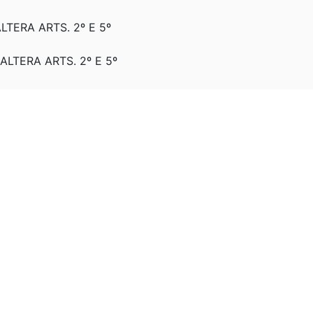
ALTERA ARTS. 2º E 5º
 ALTERA ARTS. 2º E 5º
 ALTERA ARTS. 2º E 5º
: ALTERA ARTS. 2º E 5º
TERA OS ARTS. 2º E 5º.
01: ALTERA A DENOMINAÇÃO DO FUNCAB PARA FUNDO NA
LTERA ART. 5º E ACRESCE 5º-A
TERA ARTS. 1º, 2º, 5º; REVOGA PARÁGRAFO ÚNICO DO ART.
LTERA ARTS. 1º, 2º, 3º, 4º, 5º; ACRESCE ART. 5º-B; REV