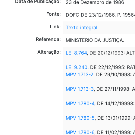
Data de Publicação:
23 de Dezembro de 1986
Fonte:
DOFC DE 23/12/1986, P. 1956
Link:
Texto integral
Referenda:
MINISTERIO DA JUSTIÇA.
Alteração:
LEI 8.764
, DE 20/12/1993: ALT
LEI 9.240
, DE 22/12/1995: R
MPV 1.713-2
, DE 29/10/1998:
MPV 1.713-3
, DE 27/11/1998: 
MPV 1.780-4
, DE 14/12/19998
MPV 1.780-5
, DE 13/01/1999:
MPV 1.780-6
, DE 11/02/1999: