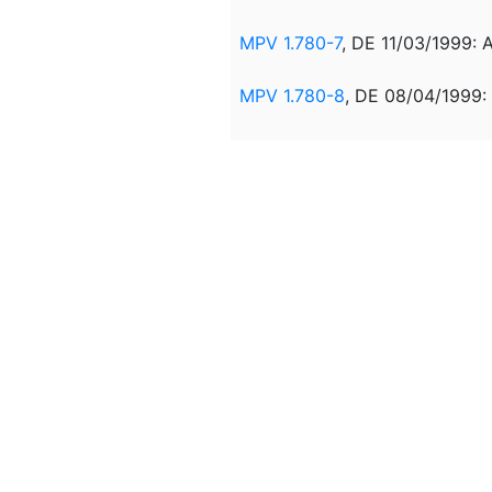
MPV 1.780-7
, DE 11/03/1999: 
MPV 1.780-8
, DE 08/04/1999:
MPV 1.780-9
, DE 06/05/1999:
MPV 1.780-10
, DE 02/06/1999
LEI 9.804
, DE 30/06/1999: AL
MPV 2.143-36
, DE 24/08/20
LEI 12.594
, DE 18/01/2012: A
MPV 885
, DE17/06/2019: AL
LEI 13.886
, DE 17/10/2019: A