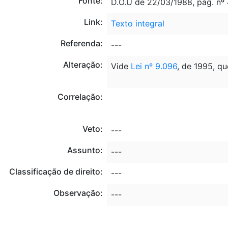
Fonte:
D.O.U de 22/03/1988, pág. nº
Link:
Texto integral
Referenda:
---
Alteração:
Vide
Lei nº 9.096
, de 1995, qu
Correlação:
Veto:
---
Assunto:
---
Classificação de direito:
---
Observação:
---