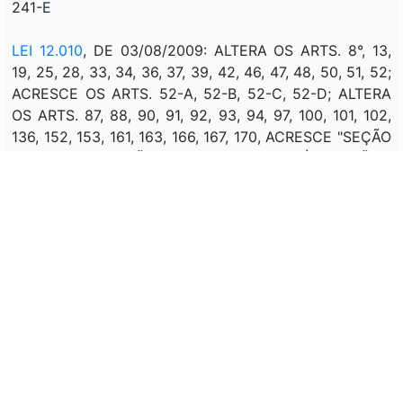
241-E
LEI 12.010
, DE 03/08/2009: ALTERA OS ARTS. 8°, 13,
19, 25, 28, 33, 34, 36, 37, 39, 42, 46, 47, 48, 50, 51, 52;
ACRESCE OS ARTS. 52-A, 52-B, 52-C, 52-D; ALTERA
OS ARTS. 87, 88, 90, 91, 92, 93, 94, 97, 100, 101, 102,
136, 152, 153, 161, 163, 166, 167, 170, ACRESCE "SEÇÃO
VIII - DA HABITAÇÃO DE PRETENDENTES À ADOÇÃO -
ARTS. 197-A, 197-B, 197-C, 197-D, 197-E, 199-A, 199-B,
199-C, 199-D, 199-E; ALTERA O ART. 208; ACRESCE OS
ARTS. 258-A E 258-B; ALTERA O ART. 260; A
EXPRESSÃO "PÁTRIO PODER" CONTIDA NOS ARTS. 21,
23, 24, NO PARÁGRAFO ÚNICO DO ART. 36, NO PAR. 1°
DO ART. 45, NO ART. 49, NO INCISO X DO CAPUT DO
ART. 129, NAS ALÍNEAS "B" E "D" DO PARÁGRAFO
ÚNICO DO ART. 148, NOS ARTS. 155, 157, 163, 166, 169,
NO INCISO III DO CAPUT DO ART. 201 E NO ART. 249,
BEM COMO NA SEÇÃO II DO CAÍTULO III DO TÍTULO VI
DA PARTE ESPECIAL DO MESMO DIPLOMA LEGAL,