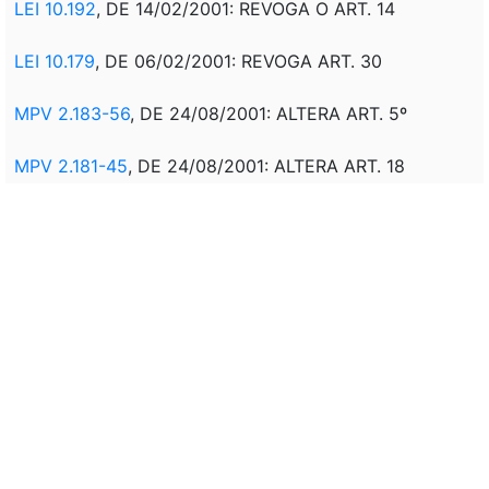
LEI 10.192
, DE 14/02/2001: REVOGA O ART. 14
LEI 10.179
, DE 06/02/2001: REVOGA ART. 30
MPV 2.183-56
, DE 24/08/2001: ALTERA ART. 5º
MPV 2.181-45
, DE 24/08/2001: ALTERA ART. 18
LEI 11.434
, DE 28/12/2006: ACRESCE O ART. 18-A
LEI 11.795
, DE 08/10/2008: REVOGA O ART. 33
MPV 567
, DE 03/05/2012: ALTERA ART. 12
(CONVERTIDA)
LEI 12.703
, DE 07/08/2012: ALTERA O ART. 12
VIDE MPV 656
, DE 07/10/2014: INCISO II DO ART. 56 -
REVOGA A PARTIR DA DATA DE ENTRADA EM VIGOR