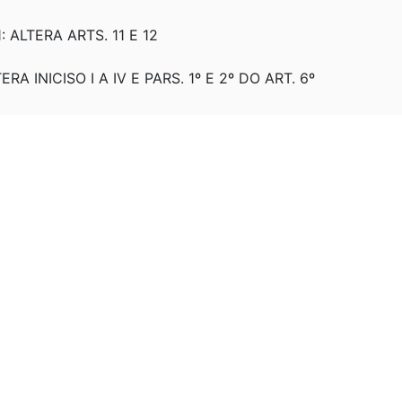
: ALTERA ARTS. 11 E 12
ERA INICISO I A IV E PARS. 1º E 2º DO ART. 6º
TERA O ART. 6º
LTERA ART. 6º
VOGA A PARTIR DE 1º DE JANEIRO DE 2015 O ART. 18
EVOGA A PARTIR DE 1º DE JANEIRO DE 2015 O ART. 18
 DE 29/07/1991 - SANCIONADA.
8/06/1991.
ELAÇÃO (REG. DO CUSTEIO)