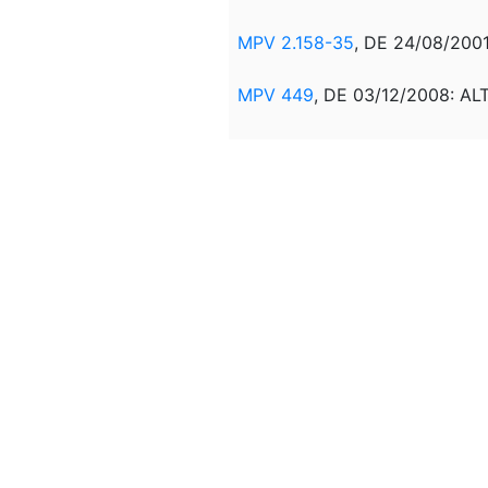
MPV 2.158-35
, DE 24/08/2001
MPV 449
, DE 03/12/2008: ALT
LEI 11.941
, DE 27/05/2009: AL
LEI 12.844
, DE 19/07/2013: A
MPV 627
, DE 11/11/2013: RE
LEI 12.973
. DE 13/05/2014: R
Correlação:
- CONVERSAO DA
MPV 298
,
- ORIGINARIA:
MPV 297
, DE 2
DEC 356 - 07/12/1991: CORR