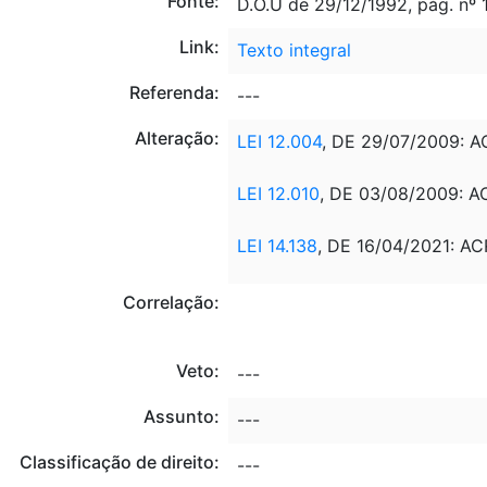
Fonte:
D.O.U de 29/12/1992, pág. nº 
Link:
Texto integral
Referenda:
---
Alteração:
LEI 12.004
, DE 29/07/2009: 
LEI 12.010
, DE 03/08/2009: 
LEI 14.138
, DE 16/04/2021: A
Correlação:
Veto:
---
Assunto:
---
Classificação de direito:
---