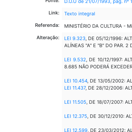
Fonte:
D.O.U de 21/07/1993, pág. nº 
Link:
Texto integral
Referenda:
MINISTÉRIO DA CULTURA - M
Alteração:
LEI 9.323
, DE 05/12/1996: A
ALÍNEAS "A" E "B" DO PAR. 2 
LEI 9.532
, DE 10/12/1997: 
8.685 NÃO PODERÁ EXCEDER
LEI 10.454
, DE 13/05/2002: AL
LEI 11.437
, DE 28/12/2006: AL
LEI 11.505
, DE 18/07/2007: AL
LEI 12.375
, DE 30/12/2010: A
LEI 12.599
, DE 23/03/2012:
A