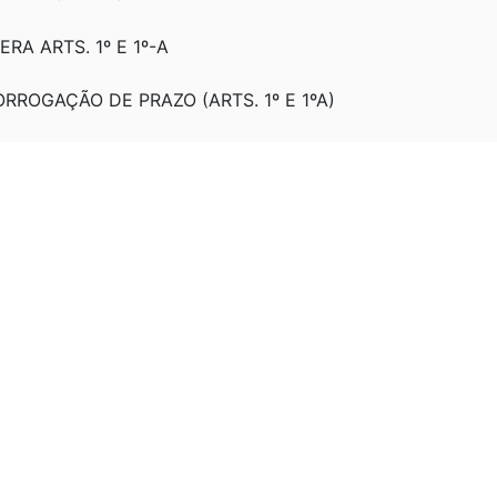
TERA ARTS. 1º E 1º-A
RORROGAÇÃO DE PRAZO (ARTS. 1º E 1ºA)
TERA ARTS. 1º E 1º-A
TERA ARTS. 1º E 1º-A.
TERA ARTS. 1º, 1º-A, 4º.
TERA ARTS. 1º, 1º-A E 4º.
GULAMENTAÇÃO.
4: FIXA O VALOR ABSOLUTO DO LIMITE GLOBAL DE 
EFICIADOS PELOS INCENTIVOS FISCAIS.
4: FIXA O VALOR ABSOLUTO DO LIMITE GLOBAL DE 