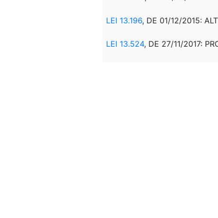
LEI 13.196
, DE 01/12/2015: AL
LEI 13.524
, DE 27/11/2017: P
LEI 13.594
, DE 05/01/2018: AL
LEI 14.044
, DE 19/08/2020: AL
MPV 1.280
, DE 23/12/2024: AL
LEI 15.132
, DE 30/04/2025: AL
Correlação:
DEC 974
DE 08/11/1993: RE
DEC 1.095 DE 23/03/199
PATROCÍNIOS E DOAÇÕES BEN
DEC 1.359 DE 30/12/199