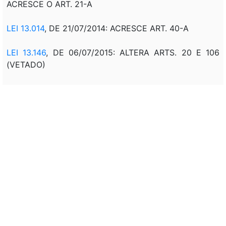
ACRESCE O ART. 21-A
LEI 13.014
, DE 21/07/2014: ACRESCE ART. 40-A
LEI 13.146
, DE 06/07/2015: ALTERA ARTS. 20 E 106
(VETADO)
LEI 13.714
, DE 24/08/2018: ACRESCE §§ 4º E 5º AO
ART. 6º E ALTERA ART. 19
MPV 852,
DE 21/09/2018: REVOGA ART. 28-A
MPV 871
, DE 18/01/2019: ALTERA ART. 20
LEI 13.813
, DE 09/04/2019: REVOGA ART. 28-A
LEI 13.846
, DE 18/06/2019: ALTERA ART. 20
LEI 13.981
, DE 23/03/2020: ALTERA ART. 20