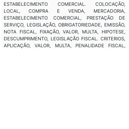
ESTABELECIMENTO COMERCIAL. COLOCAÇÃO,
LOCAL, COMPRA E VENDA, MERCADORIA,
ESTABELECIMENTO COMERCIAL, PRESTAÇÃO DE
SERVIÇO, LEGISLAÇÃO, OBRIGATORIEDADE, EMISSÃO,
NOTA FISCAL, FIXAÇÃO, VALOR, MULTA, HIPOTESE,
DESCUMPRIMENTO, LEGISLAÇÃO FISCAL. CRITERIOS,
APLICAÇÃO, VALOR, MULTA, PENALIDADE FISCAL,
PESSOA FISICA, PESSOA JURIDICA,
ESTABELECIMENTO COMERCIAL, PRESTAÇÃO DE
SERVIÇO, HIPOTESE, AUSENCIA, EMISSÃO, NOTA
FISCAL, INDICE DE ATUALIZAÇÃO MONETARIA, (UFIR).
COMPETENCIA, RECEITA FEDERAL, AUTORIZAÇÃO,
ARBITRAGEM, RENDA, ESTABELECIMENTO
COMERCIAL, INDICIO, OMISSÃO, REGISTRO,
PAGAMENTO, IMPOSTO FEDERAL. CRITERIOS,
PENALIDADE FISCAL, CONTRIBUINTE, IMPOSTO DE
RENDA, DEMONSTRAÇÃO, SINAIS EXTERIORES DE
RIQUEZA, HIPOTESE, AUSENCIA, COMPROVAÇÃO,
GASTOS PESSOAIS, DESPESA, MANUTENÇÃO, BENS