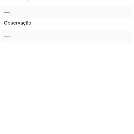
---
Observação:
---