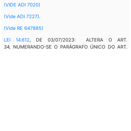
(VIDE ADI 7020)
(Vide ADI 7227)
.
(Vide RE 647885)
LEI 14.612
, DE 03/07/2023: ALTERA O ART.
34, NUMERANDO-SE O PARÁGRAFO ÚNICO DO ART.
34 COMO § 1º E O ART. 37.
(Vide ADI 7231)
LEI 15.472
, DE 21/07/2026: ALTERA ARTS. 22 E 24.
Correlação:
MPV 1.522
, DE 11/10/1996, Art. 3º: AS DISPOSIÇÕES
CONSTANTES DO CAPÍTULO V , TÍTULO I, DA LEI
8.906, DE 4 de JULHO DE 1994, NÃO SE APLICAM A
ADMINISTRAÇÃO PÚBLICA DIRETA DA UNIÃO, DOS