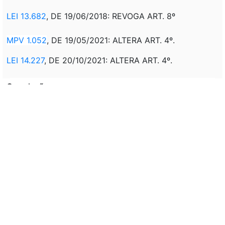
LEI 13.682
, DE 19/06/2018: REVOGA ART. 8º
MPV 1.052
, DE 19/05/2021: ALTERA ART. 4º.
LEI 14.227
, DE 20/10/2021: ALTERA ART. 4º.
Correlação:
CONVERSÃO DA MPV 1.170, DE 25/09/1995.
(SANCIONADA)
ORIGINÁRIA:
MPV 1.052
, DE 26/06/1995.
Veto:
Mensagem de veto
MSG 1197 DE 10/11/1995: VETO
PARCIAL PLC 20 DE 1995.