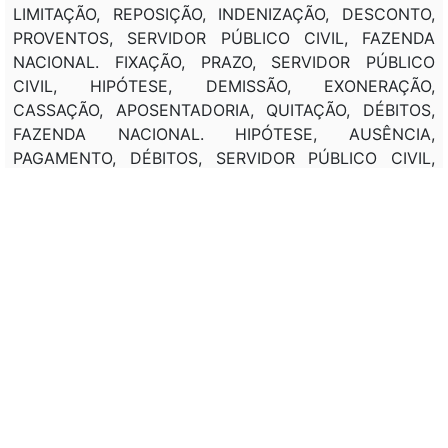
LIMITAÇÃO, REPOSIÇÃO, INDENIZAÇÃO, DESCONTO,
PROVENTOS, SERVIDOR PÚBLICO CIVIL, FAZENDA
NACIONAL. FIXAÇÃO, PRAZO, SERVIDOR PÚBLICO
CIVIL, HIPÓTESE, DEMISSÃO, EXONERAÇÃO,
CASSAÇÃO, APOSENTADORIA, QUITAÇÃO, DÉBITOS,
FAZENDA NACIONAL. HIPÓTESE, AUSÊNCIA,
PAGAMENTO, DÉBITOS, SERVIDOR PÚBLICO CIVIL,
INSCRIÇÃO, DÍVIDA ATIVA, FAZENDA NACIONAL.
CONDICIONAMENTO, SERVIDOR PÚBLICO CIVIL,
GOZO, LICENÇA-PRÊMIO, PARTICIPAÇÃO, CURSO DE
APERFEIÇOAMENTO, DESEMPENHO FUNCIONAL,
ADMINISTRAÇÃO FEDERAL. PROIBIÇÃO,
ACUMULAÇÃO, DIREITOS, PERÍODO, GOZO, LICENÇA-
PRÊMIO. POSSIBILIDADE, CONCESSÃO, SERVIDOR
PÚBLICO CIVIL, TITULAR, CARGO EFETIVO,
ADMINISTRAÇÃO FEDERAL, LICENÇA, PRAZO
DETERMINADO, AUSÊNCIA, REMUNERAÇÃO.
PROIBIÇÃO, SERVIDOR PÚBLICO CIVIL, ACUMULAÇÃO,
VENCIMENTOS, EMPREGO PÚBLICO, PROVENTOS,