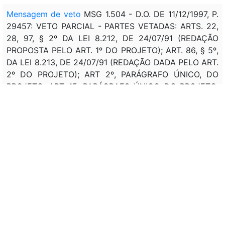
Mensagem de veto
MSG 1.504 - D.O. DE 11/12/1997, P.
29457: VETO PARCIAL - PARTES VETADAS: ARTS. 22,
28, 97, § 2º DA LEI 8.212, DE 24/07/91 (REDAÇÃO
PROPOSTA PELO ART. 1º DO PROJETO); ART. 86, § 5º,
DA LEI 8.213, DE 24/07/91 (REDAÇÃO DADA PELO ART.
2º DO PROJETO); ART 2º, PARÁGRAFO ÚNICO, DO
PROJETO; ART. 15, PARÁGRAFO ÚNICO, DO PROJETO;
ART. 5º
Assunto:
NORMAS, FIXAÇÃO, VALOR, PERCENTAGEM,
CONTRIBUIÇÃO, CLUBE, FUTEBOL, DESTINAÇÃO,
SEGURIDADE SOCIAL, (INSS). NORMAS,
CONTRIBUIÇÃO, (INSS), CLUBE, FEDERAÇÃO,
CONFEDERAÇÃO, FUTEBOL, APRESENTAÇÃO,
TERRITORIO NACIONAL, PATROCINIO, PROPAGANDA,
PUBLICIDADE, ESPETACULO, ESPORTE, CRITERIOS,
PARTICIPAÇÃO, RENDA. FIXAÇÃO, PERCENTAGEM,