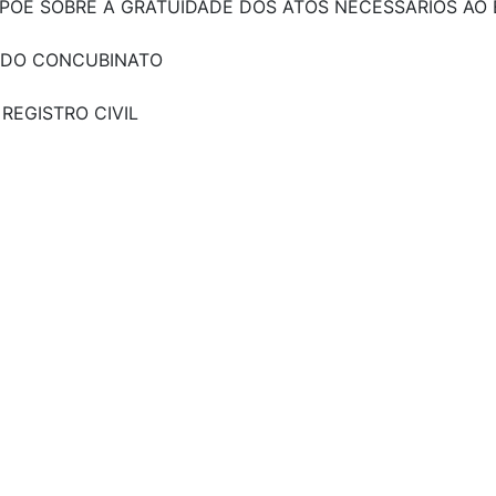
 DISPÕE SOBRE A GRATUIDADE DOS ATOS NECESSÁRIOS AO 
LEI DO CONCUBINATO
O REGISTRO CIVIL
: DISPÕE SOBRE A SIMPLIFICAÇÃO DO ATENDIMENTO PÚB
NTO DE FIRMA EM DOCUMENTOS PRODUZIDOS NO BRASI
 D.O. 11/12/1997 P. 29458: VETO PARCIAL
OIBIÇÃO, CARTÓRIO, COBRANÇA, EMOLUMENTO, TAXAS, C
EGISTRO, ATESTADO DE ÓBITO, MORTE, CRITÉRIOS, GRAT