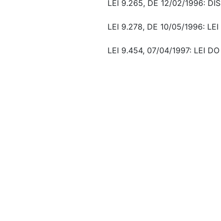
LEI 9.265, DE 12/02/1996:
LEI 9.278, DE 10/05/1996: 
LEI 9.454, 07/04/1997: LEI D
DEC 6.932, DE 11/08/2009
DISPENSA DO RECONHECIME
CIDADÃO"
Veto:
Mensagem de veto
MSG 1513 -
Assunto:
NORMAS, DETERMINAÇÃO, PR
REGISTRO DE NASCIMENTO, R
Classificação de direito:
---
Observação:
---