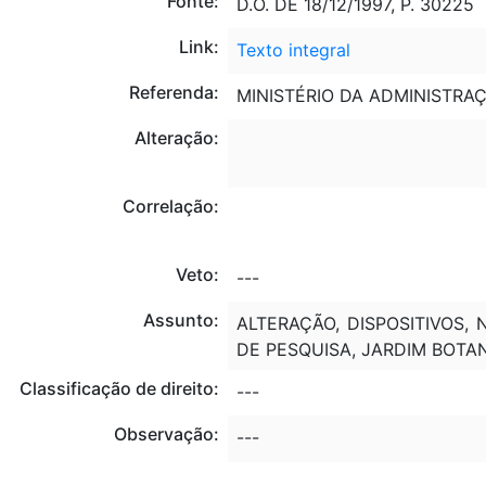
Fonte:
D.O. DE 18/12/1997, P. 30225
Link:
Texto integral
Referenda:
MINISTÉRIO DA ADMINISTRA
Alteração:
Correlação:
Veto:
---
Assunto:
ALTERAÇÃO, DISPOSITIVOS, 
DE PESQUISA, JARDIM BOTAN
Classificação de direito:
---
Observação:
---