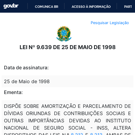
COMUNICA BR
ACESSO À INFORMAÇÃO
PARTI
IR
Pesquisar Legislação
PARA
O
CONTEÚDO
LEI Nº 9.639 DE 25 DE MAIO DE 1998
Data de assinatura:
25 de Maio de 1998
Ementa:
DISPÕE SOBRE AMORTIZAÇÃO E PARCELAMENTO DE
DÍVIDAS ORIUNDAS DE CONTRIBUIÇÕES SOCIAIS E
OUTRAS IMPORTÂNCIAS DEVIDAS AO INSTITUTO
NACIONAL DE SEGURO SOCIAL - INSS, ALTERA
DISPOSITIVOS DAS LEIS N.º
8.212
E
8.213
, AMBAS DE