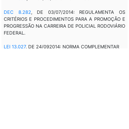
DEC 8.282
, DE 03/07/2014: REGULAMENTA OS
CRITÉRIOS E PROCEDIMENTOS PARA A PROMOÇÃO E
PROGRESSÃO NA CARREIRA DE POLICIAL RODOVIÁRIO
FEDERAL.
LEI 13.027
, DE 24/092014: NORMA COMPLEMENTAR
Veto:
---
Assunto:
CRIAÇÃO, CARGO DE CARREIRA, NÍVEL MÉDIO,
POLÍCIA RODOVIÁRIA FEDERAL, TRANSFORMAÇÃO,
CARGO EFETIVO, PATRULHEIRO RODOVIÁRIO
FEDERAL, (MJ). CRITÉRIOS, ESTRUTURAÇÃO, CLASSE,
PADRÃO, TABELA, VENCIMENTOS, REQUISITOS,