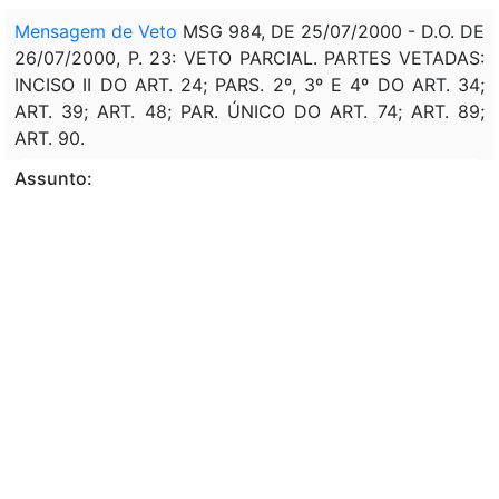
Mensagem de Veto
MSG 984, DE 25/07/2000 - D.O. DE
26/07/2000, P. 23: VETO PARCIAL. PARTES VETADAS:
INCISO II DO ART. 24; PARS. 2º, 3º E 4º DO ART. 34;
ART. 39; ART. 48; PAR. ÚNICO DO ART. 74; ART. 89;
ART. 90.
Assunto:
NORMAS, DIRETRIZ, ORÇAMENTO, UNIÃO FEDERAL,
(LDO). DEFINIÇÃO, PRIORIDADE, GASTOS PÚBLICOS,
GOVERNO FEDERAL. ORGANIZAÇÃO, ESTRUTURAÇÃO,
ORÇAMENTO, DETALHAMENTO, DESPESA,
INVESTIMENTO, UNIÃO FEDERAL. FIXAÇÃO, DIRETRIZ,
RELAÇÃO, DÍVIDA PÚBLICA, DESPESA PÚBLICA,
PESSOAL, ADMINISTRAÇÃO FEDERAL, ENCARGO
SOCIAL, ENCARGOS PREVIDENCIÁRIOS DA UNIÃO.
Classificação de direito: