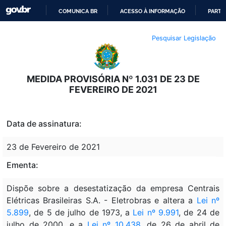
COMUNICA BR
ACESSO À INFORMAÇÃO
PARTI
IR
Pesquisar Legislação
PARA
O
CONTEÚDO
MEDIDA PROVISÓRIA Nº 1.031 DE 23 DE
FEVEREIRO DE 2021
Data de assinatura:
23 de Fevereiro de 2021
Ementa:
Dispõe sobre a desestatização da empresa Centrais
Elétricas Brasileiras S.A. - Eletrobras e altera a
Lei nº
5.899
, de 5 de julho de 1973, a
Lei nº 9.991
, de 24 de
julho de 2000, e a
Lei nº 10.438
, de 26 de abril de