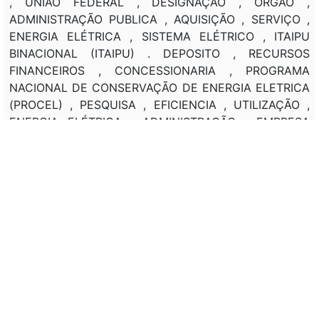
, UNIÃO FEDERAL , DESIGNAÇÃO , ÓRGÃO ,
ADMINISTRAÇÃO PUBLICA , AQUISIÇÃO , SERVIÇO ,
ENERGIA ELÉTRICA , SISTEMA ELÉTRICO , ITAIPU
BINACIONAL (ITAIPU) . DEPOSITO , RECURSOS
FINANCEIROS , CONCESSIONARIA , PROGRAMA
NACIONAL DE CONSERVAÇÃO DE ENERGIA ELETRICA
(PROCEL) , PESQUISA , EFICIENCIA , UTILIZAÇÃO ,
ENERGIA ELÉTRICA , ADMINISTRAÇÃO , EMPRESA
PUBLICA , SOCIEDADE DE ECONOMIA MISTA , ITAIPU
BINACIONAL (ITAIPU) , ELETROBRAS TERMONUCLEAR
S.A. (ELETRONUCLEAR) . FONTE , RECURSOS
FINANCEIROS , CONTAS , DESENVOLVIMENTO ,
ENERGIA ELÉTRICA , ESTADOS , PAGAMENTO ,
QUOTAS , CONCESSIONARIA .
Classificação de direito:
DESESTATIZAÇÃO , ENERGIA ELÉTRICA .
Observação: