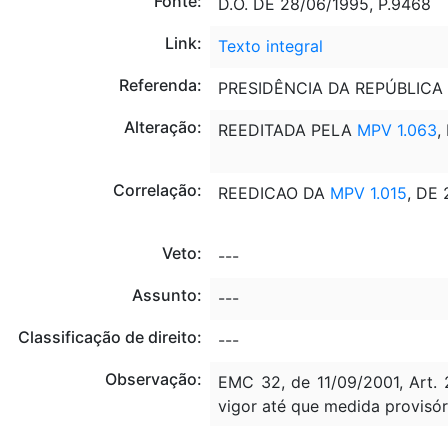
Fonte:
D.O. DE 28/06/1995, P.9468
Link:
Texto integral
Referenda:
PRESIDÊNCIA DA REPÚBLICA -
Alteração:
REEDITADA PELA
MPV 1.063
,
Correlação:
REEDICAO DA
MPV 1.015
, DE
Veto:
---
Assunto:
---
Classificação de direito:
---
Observação:
EMC 32, de 11/09/2001, Art. 
vigor até que medida provisór