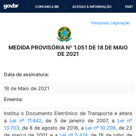
COMUNICA BR
ACESSO À INFORMAÇÃO
PARTI
IR
Pesquisar Legislação
PARA
O
CONTEÚDO
MEDIDA PROVISÓRIA Nº 1.051 DE 18 DE MAIO
DE 2021
Data de assinatura:
18 de Maio de 2021
Ementa:
Institui o Documento Eletrônico de Transporte e altera
a
Lei nº 11.442
, de 5 de janeiro de 2007, a
Lei nº
13.703
, de 8 de agosto de 2018, a
Lei nº 10.209
, de 23
de março de 2001, e a
Lei nº 5.474
, de 18 de julho de