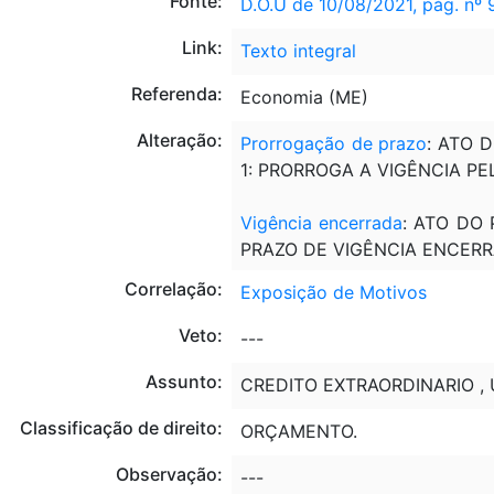
Fonte:
D.O.U de 10/08/2021, pág. nº 
Link:
Texto integral
Referenda:
Economia (ME)
Alteração:
Prorrogação de prazo
: ATO 
1: PRORROGA A VIGÊNCIA PE
Vigência encerrada
: ATO DO 
PRAZO DE VIGÊNCIA ENCERR
Correlação:
Exposição de Motivos
Veto:
---
Assunto:
CREDITO EXTRAORDINARIO , 
Classificação de direito:
ORÇAMENTO.
Observação:
---