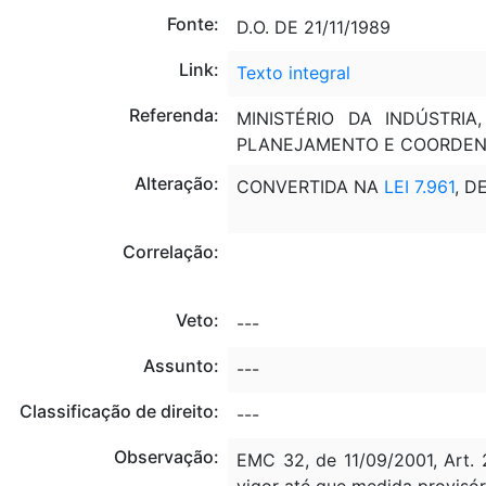
Fonte:
D.O. DE 21/11/1989
Link:
Texto integral
Referenda:
MINISTÉRIO DA INDÚSTRI
PLANEJAMENTO E COORDENA
Alteração:
CONVERTIDA NA
LEI 7.961
, D
Correlação:
Veto:
---
Assunto:
---
Classificação de direito:
---
Observação:
EMC 32, de 11/09/2001, Art. 
vigor até que medida provisór