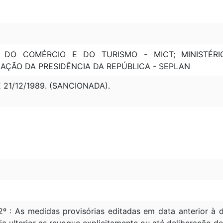
A, DO COMÉRCIO E DO TURISMO - MICT; MINISTÉR
ÇÃO DA PRESIDÊNCIA DA REPÚBLICA - SEPLAN
E 21/12/1989. (SANCIONADA).
2º : As medidas provisórias editadas em data anterior 
ia ulterior as revogue explicitamente ou até deliberação d