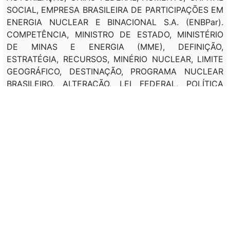
SOCIAL, EMPRESA BRASILEIRA DE PARTICIPAÇÕES EM
ENERGIA NUCLEAR E BINACIONAL S.A. (ENBPar).
COMPETÊNCIA, MINISTRO DE ESTADO, MINISTÉRIO
DE MINAS E ENERGIA (MME), DEFINIÇÃO,
ESTRATÉGIA, RECURSOS, MINÉRIO NUCLEAR, LIMITE
GEOGRÁFICO, DESTINAÇÃO, PROGRAMA NUCLEAR
BRASILEIRO. ALTERAÇÃO, LEI FEDERAL, POLÍTICA
NACIONAL, ENERGIA NUCLEAR, DEFINIÇÃO,
ATUALIZAÇÃO, NOMENCLATURA, ELEMENTO
NUCLEAR, AGÊNCIA NACIONAL DE MINERAÇÃO
(ANM), AUTORIDADE NACIONAL DE SEGURANÇA
NUCLEAR (ANSN), COMPETÊNCIA.
Classificação de direito:
DIREITO ADMINISTRATIVO.
Observação:
---