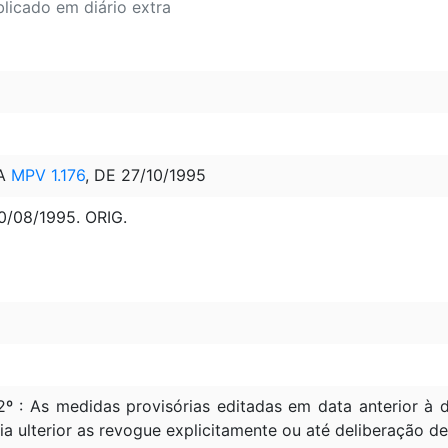
blicado em diário extra
LA
MPV 1.176
, DE 27/10/1995
0/08/1995. ORIG.
2º : As medidas provisórias editadas em data anterior 
ia ulterior as revogue explicitamente ou até deliberação d