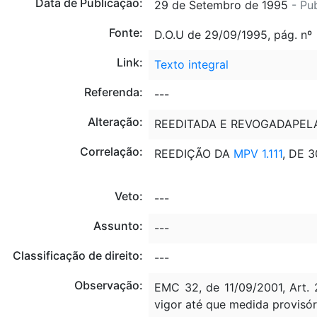
Data de Publicação:
29 de Setembro de 1995
- Pu
Fonte:
D.O.U de 29/09/1995, pág. nº
Link:
Texto integral
Referenda:
---
Alteração:
REEDITADA E REVOGADAPE
Correlação:
REEDIÇÃO DA
MPV 1.111
, DE 3
Veto:
---
Assunto:
---
Classificação de direito:
---
Observação:
EMC 32, de 11/09/2001, Art. 
vigor até que medida provisór