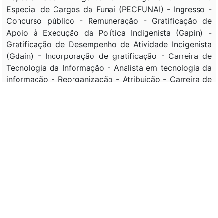
Especial de Cargos da Funai (PECFUNAI) - Ingresso -
Concurso público - Remuneração - Gratificação de
Apoio à Execução da Política Indigenista (Gapin) -
Gratificação de Desempenho de Atividade Indigenista
(Gdain) - Incorporação de gratificação - Carreira de
Tecnologia da Informação - Analista em tecnologia da
informação - Reorganização - Atribuição - Carreira de
Desenvolvimento de Políticas Sociais - Gratificação de
Desempenho de Atividade em Políticas Sociais (Gdaps)
- Lotação - Ministério da Gestão e da Inovação em
Serviços Públicos - Plano Especial de Cargos da
Agência Nacional de Mineração (PEC-ANM) - Carreira
de Especialista em Recursos Minerais - Gratificação de
Desempenho de Atividades Administrativas do
Departamento Nacional de Produção Mineral
(GDADNPM) - Gratificação Temporária de Atividade
em Escola de Governo (GAEG) - EXTINÇÃO - Cargo
em comissão - Função comissionada - Gratificação