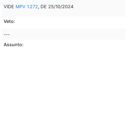
VIDE
MPV 1.272
, DE 25/10/2024
Veto:
---
Assunto:
AUTORIZAÇÃO, EXECUTIVO, CONCESSÃO,
ASSISTÊNCIA FINANCEIRA, DESCONTO, LIQUIDAÇÃO,
RENEGOCIAÇÃO, PARCELA, OPERAÇÃO FINANCEIRA,
CRÉDITO RURAL, CUSTEIO, INVESTIMENTO,
INDUSTRIALIZAÇÃO, CONTRATAÇÃO, MUTUÁRIO,
PERDA, MOTIVO, EVENTO, CLIMA, INUNDAÇÃO,
MUNICÍPIOS, ESTADO DO RIO GRANDE DO SUL (RS),
CALAMIDADE PÚBLICA, SITUAÇÃO, EMERGÊNCIA,
ALTERAÇÃO, LEI FEDERAL, AUTORIZAÇÃO, UNIÃO
FEDERAL, AUMENTO, PARTICIPAÇÃO, FUNDO
FINANCEIRO, GARANTIA, INVESTIMENTO,