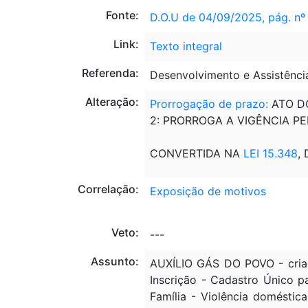
Fonte:
D.O.U de 04/09/2025, pág. nº
Link:
Texto integral
Referenda:
Desenvolvimento e Assistênci
Alteração:
Prorrogação de prazo:
ATO DO
2: PRORROGA A VIGÊNCIA P
CONVERTIDA NA
LEI 15.348
,
Correlação:
Exposição de motivos
Veto:
---
Assunto:
AUXÍLIO GÁS DO POVO - criaçã
Inscrição - Cadastro Único p
Família - Violência doméstic