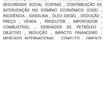
SEGURIDADE SOCIAL (COFINS) , CONTRIBUIÇÃO DE
INTERVENÇÃO NO DOMÍNIO ECONÔMICO (CIDE) ,
INCIDÊNCIA , GASOLINA , ÓLEO DIESEL , DEDUÇÃO ,
PREÇO , VENDA , PRODUTOR , IMPORTADOR ,
COMBUSTÍVEL , DERIVADOS DE PETRÓLEO ,
OBJETIVO , REDUÇÃO , IMPACTO FINANCEIRO ,
MERCADO INTERNACIONAL , CONFLITO , ORIENTE
MÉDIO , REQUISITOS . ALTERAÇÃO , MEDIDA
PROVISORIA (MPV) , RENEGOCIAÇÃO , DÍVIDA ,
BENEFICIÁRIO , ÂMBITO , Programa Extraordinário de
Reequilíbrio Financeiro das Famílias , PROIBIÇÃO ,
APOSTA DE QUOTA FIXA , APLICAÇÃO , ESTUDANTE ,
ADESÃO , FUNDO DE FINANCIAMENTO AO
ESTUDANTE DE ENSINO SUPERIOR (FIES) . FIXAÇÃO ,
MULTA , AUSÊNCIA , TRANSFERÊNCIA , Fundo
Garantidor de Operações (FGO) , RECURSOS
FINANCEIROS , INSTITUIÇÃO FINANCEIRA ,
DEVOLUÇÃO , VALOR .