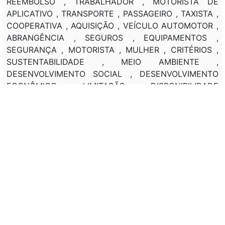
REEMBOLSO , TRABALHADOR , MOTORISTA DE
APLICATIVO , TRANSPORTE , PASSAGEIRO , TAXISTA ,
COOPERATIVA , AQUISIÇÃO , VEÍCULO AUTOMOTOR ,
ABRANGÊNCIA , SEGUROS , EQUIPAMENTOS ,
SEGURANÇA , MOTORISTA , MULHER , CRITÉRIOS ,
SUSTENTABILIDADE , MEIO AMBIENTE ,
DESENVOLVIMENTO SOCIAL , DESENVOLVIMENTO
ECONÔMICO , LIMITAÇÃO , DISPONIBILIDADE
ORÇAMENTÁRIA , GESTOR , MINISTÉRIO DA FAZENDA
(MF) , AGENTE FINANCEIRO , BANCO NACIONAL DE
DESENVOLVIMENTO ECONÔMICO E SOCIAL (BNDES) ,
REGULAMENTAÇÃO , CONSELHO MONETÁRIO
NACIONAL (CMN) , ATO NORMATIVO , ATO
CONJUNTO , MINISTÉRIO DO DESENVOLVIMENTO,
INDÚSTRIA, COMÉRCIO E SERVIÇOS , DEFINIÇÃO ,
ELEGIBILIDADE , INTERESSADO , BENEFICIÁRIO ,
POSSIBILIDADE , HABILITAÇÃO , FABRICANTE ,
VEÍCULOS , COMPENSAÇÃO FINANCEIRA .
ALTERAÇÃO , LEI FEDERAL , PROGRAMA