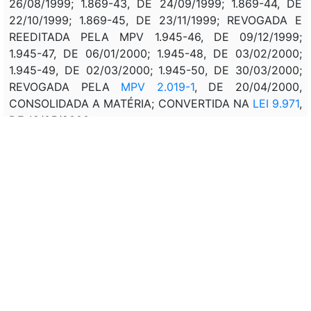
26/08/1999; 1.869-43, DE 24/09/1999; 1.869-44, DE
22/10/1999; 1.869-45, DE 23/11/1999; REVOGADA E
REEDITADA PELA MPV 1.945-46, DE 09/12/1999;
1.945-47, DE 06/01/2000; 1.945-48, DE 03/02/2000;
1.945-49, DE 02/03/2000; 1.945-50, DE 30/03/2000;
REVOGADA PELA
MPV 2.019-1
, DE 20/04/2000,
CONSOLIDADA A MATÉRIA; CONVERTIDA NA
LEI 9.971
,
DE 18/05/2000
MPV 2.019
, DE 23/03/2000: ORIGINÁRIA REEDITADA
CONVERTIDA NA
LEI 9.971
, DE 18/05/2000.
Correlação:
MPV 1.572, DE 29/04 - D.O. DE 30/04/1997: DISPÕE
SOBRE O REAJUSTE DO SALÁRIO MÍNIMO, ART. 1 O
SALÁRIO MÍNIMO SERÁ DE R$ 120,00 (CENTO E VINTE
REAIS), A PARTIR DE 01/05/1997.