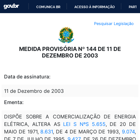
COMUNICA BR
ACESSO À INFORMAÇÃO
PARTI
IR
Pesquisar Legislação
PARA
O
CONTEÚDO
MEDIDA PROVISÓRIA Nº 144 DE 11 DE
DEZEMBRO DE 2003
Data de assinatura:
11 de Dezembro de 2003
Ementa:
DISPÕE SOBRE A COMERCIALIZAÇÃO DE ENERGIA
ELÉTRICA, ALTERA AS
LEI S NºS 5.655
, DE 20 DE
MAIO DE 1971,
8.631
, DE 4 DE MARÇO DE 1993,
9.074
,
DE 7 DE JULHO DE 1995,
9.427
, DE 26 DE DEZEMBRO