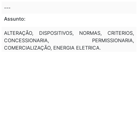
---
Assunto:
ALTERAÇÃO, DISPOSITIVOS, NORMAS, CRITERIOS,
CONCESSIONARIA, PERMISSIONARIA,
COMERCIALIZAÇÃO, ENERGIA ELETRICA.
Classificação de direito:
DIREITO ADMINISTRATIVO; DOMÍNIO PÚBLICO.
CONCEITO. DOMÍNIO EMINENTE. DOMÍNIO
PATRIMONIAL; JAZIDAS. CÓDIGO DE MINAS;
POTENCIAIS DE ENERGIA HIDRÁULICA. ENERGIA
ELÉTRICA
Observação:
---