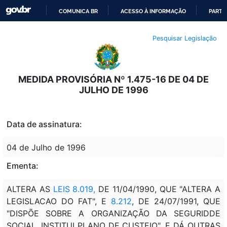
COMUNICA BR
ACESSO À INFORMAÇÃO
PARTI
IR
Pesquisar Legislação
PARA
O
CONTEÚDO
MEDIDA PROVISÓRIA Nº 1.475-16 DE 04 DE
JULHO DE 1996
Data de assinatura:
04 de Julho de 1996
Ementa:
ALTERA AS
LEIS 8.019,
DE 11/04/1990, QUE "ALTERA A
LEGISLACAO DO FAT", E
8.212
, DE 24/07/1991, QUE
"DISPÕE SOBRE A ORGANIZAÇÃO DA SEGURIDDE
SOCIAL, INSTITUI PLANO DE CUSTEIO", E DÁ OUTRAS