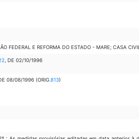
ÃO FEDERAL E REFORMA DO ESTADO - MARE; CASA CIVI
22
, DE 02/10/1996
 DE 08/08/1996 (ORIG.
813
)
2º : As medidas provisórias editadas em data anterior 