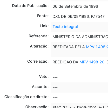
Data de Publicação:
06 de Setembro de 1996
Fonte:
D.O. DE 06/09/1996, P.17547
Link:
Texto integral
Referenda:
MINISTÉRIO DA ADMINISTRAÇ
Alteração:
REEDITADA PELA
MPV 1.498-
Correlação:
REEDICAO DA
MPV 1498-20
,
Veto:
---
Assunto:
---
Classificação de direito:
---
Observação:
EMC 32, de 11/09/2001, Art. 