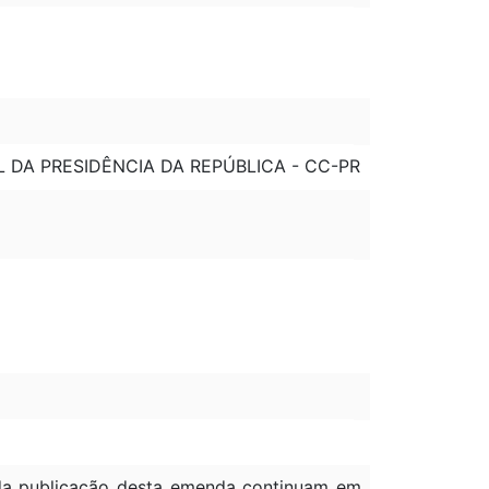
L DA PRESIDÊNCIA DA REPÚBLICA - CC-PR
à da publicação desta emenda continuam em