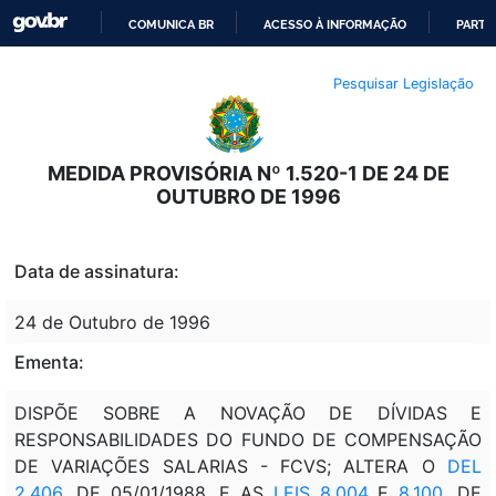
COMUNICA BR
ACESSO À INFORMAÇÃO
PARTI
IR
Pesquisar Legislação
PARA
O
CONTEÚDO
MEDIDA PROVISÓRIA Nº 1.520-1 DE 24 DE
OUTUBRO DE 1996
Data de assinatura:
24 de Outubro de 1996
Ementa:
DISPÕE SOBRE A NOVAÇÃO DE DÍVIDAS E
RESPONSABILIDADES DO FUNDO DE COMPENSAÇÃO
DE VARIAÇÕES SALARIAS - FCVS; ALTERA O
DEL
2.406
, DE 05/01/1988, E AS
LEIS 8.004
E
8.100
, DE