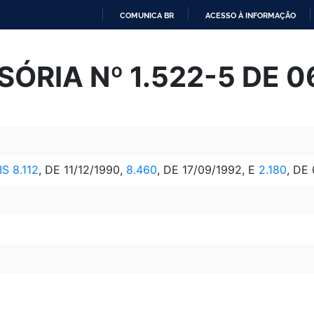
COMUNICA BR
ACESSO À INFORMAÇÃO
IR
PARA
ÓRIA Nº 1.522-5 DE 
O
CONTEÚDO
IS 8.112
, DE 11/12/1990,
8.460
, DE 17/09/1992, E
2.180
, DE