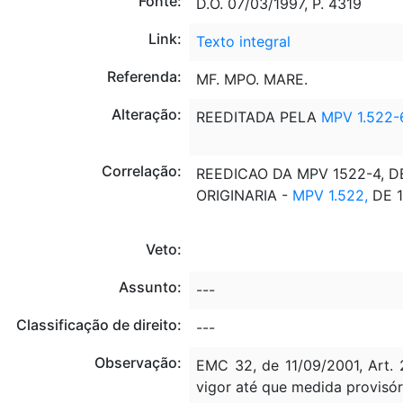
Fonte:
D.O. 07/03/1997, P. 4319
Link:
Texto integral
Referenda:
MF. MPO. MARE.
Alteração:
REEDITADA PELA
MPV 1.522-
Correlação:
REEDICAO DA MPV 1522-4, DE
ORIGINARIA -
MPV 1.522,
DE 1
Veto:
Assunto:
---
Classificação de direito:
---
Observação:
EMC 32, de 11/09/2001, Art. 
vigor até que medida provisór