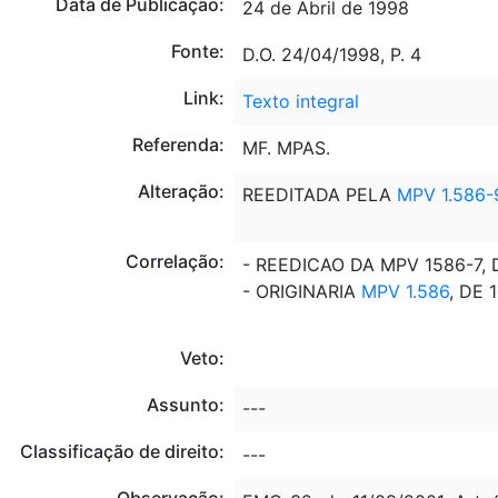
Data de Publicação:
24 de Abril de 1998
Fonte:
D.O. 24/04/1998, P. 4
Link:
Texto integral
Referenda:
MF. MPAS.
Alteração:
REEDITADA PELA
MPV 1.586-
Correlação:
- REEDICAO DA MPV 1586-7, 
- ORIGINARIA
MPV 1.586
, DE 
Veto:
Assunto:
---
Classificação de direito:
---
Observação: