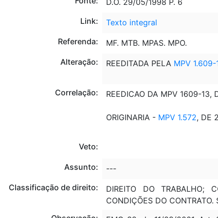
Fonte:
D.O. 29/05/1998 P. 6
Link:
Texto integral
Referenda:
MF. MTB. MPAS. MPO.
Alteração:
REEDITADA PELA
MPV 1.609-
Correlação:
REEDICAO DA MPV 1609-13, 
ORIGINARIA -
MPV 1.572
, DE 
Veto:
Assunto:
---
Classificação de direito:
DIREITO DO TRABALHO; 
CONDIÇÕES DO CONTRATO. 
Observação: