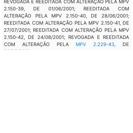
REVOGADA E REEDITADA COM ALTERAÇÃO PELA MPV
2.150-39, DE 01/06/2001; REEDITADA COM
ALTERAÇÃO PELA MPV 2.150-40, DE 28/06/2001;
REEDITADA COM ALTERAÇÃO PELA MPV 2.150-41, DE
27/07/2001; REEDITADA COM ALTERAÇÃO PELA MPV
2.150-42, DE 24/08/2001; REVOGADA E REEDITADA
COM ALTERAÇÃO PELA
MPV 2.229-43
, DE
06/09/2001.
LEI 10.302, DE 31/10/2001
: REVOGA O INCISO XIII DO
ART. 1., OS ARTS. 55, 56, 57, O PAR. 3. DO ART. 59, O
PARÁGRAFO ÚNICO DO ART. 60 E O INCISO VII DO
ART. 61 DA MPV 2.229-43, DE 2001. (EXTINGUE A
GRATIFICAÇÃO DE DESEMPENHO DE ATIVIDADE
TÉCNICO-ADMINISTRATIVA - GDAE, DE QUE TRATA
ART. 56.
LEI 10.470
, DE 25/06/2002: REVOGA O ART. 68 E O
ANEXO XVI.