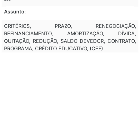
---
Assunto:
CRITÉRIOS, PRAZO, RENEGOCIAÇÃO,
REFINANCIAMENTO, AMORTIZAÇÃO, DÍVIDA,
QUITAÇÃO, REDUÇÃO, SALDO DEVEDOR, CONTRATO,
PROGRAMA, CRÉDITO EDUCATIVO, (CEF).
Classificação de direito:
DIREITO ADMINISTRATIVO; ATOS ADMINISTRATIVOS;
PROGRAMAS; DIREITO FINANCEIRO
Observação:
EMC 32, de 11/09/2001, Art. 2º : As medidas
provisórias editadas em data anterior à da publicação
desta emenda continuam em vigor até que medida
provisória ulterior as revogue explicitamente ou até
deliberação definitiva do Congresso Nacional