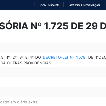
COMUNICA BR
ACESSO À INFORMAÇÃO
IR
PARA
ÓRIA Nº 1.725 DE 29
O
CONTEÚDO
. 1º, 2º, 3º E 4º DO
DECRETO-LEI Nº 1.578
, DE 11DE
 DÁ OUTRAS PROVIDÊNCIAS.
icado em diário extra