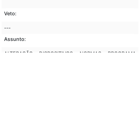
Veto:
---
Assunto:
ALTERAÇÃO, DISPOSITIVOS, NORMAS, PROGRAMA
NACIONAL DE DESESTATIZAÇÃO
Classificação de direito:
DIREITO ADMINISTRATIVO; ORGANIZAÇÃO
ADMINISTRATIVA; CENTRALIZAÇÃO,
DESCENTRALIZAÇÃO
Observação:
EMC 32, de 11/09/2001, Art. 2º : As medidas
provisórias editadas em data anterior à da publicação