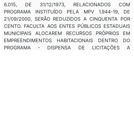
6.015, DE 31/12/1973, RELACIONADOS COM
PROGRAMA INSTITUÍDO PELA MPV 1.944-19, DE
21/09/2000, SERÃO REDUZIDOS A CINQUENTA POR
CENTO. FACULTA AOS ENTES PÚBLICOS ESTADUAIS
MUNICIPAIS ALOCAREM RECURSOS PRÓPRIOS EM
EMPREENDIMENTOS HABITACIONAIS DENTRO DO
PROGRAMA - DISPENSA DE LICITAÇÕES A
OPERAÇÕES CELEBRADAS PELOS ESTADOS, DISTRITO
FEDERAL, MUNICÍPIOS E ENTIDADES A ELES
VINCULADAS, CONTRATAÇÃO DE MÃO-DE-OBRA
PARA CONSTRUÇÃO OU REFORMA DE IMÓVEIS
DENTRO DO PROGRAMA INSTITUÍDO PELA MPV
1.944-19 DE 2000.
Veto:
---
Assunto: