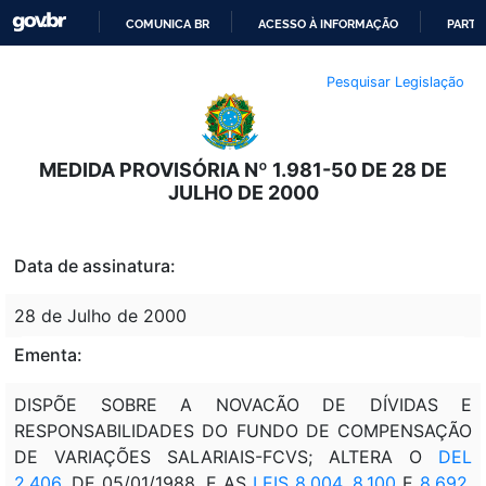
COMUNICA BR
ACESSO À INFORMAÇÃO
PARTI
IR
Pesquisar Legislação
PARA
O
CONTEÚDO
MEDIDA PROVISÓRIA Nº 1.981-50 DE 28 DE
JULHO DE 2000
Data de assinatura:
28 de Julho de 2000
Ementa:
DISPÕE SOBRE A NOVACÃO DE DÍVIDAS E
RESPONSABILIDADES DO FUNDO DE COMPENSAÇÃO
DE VARIAÇÕES SALARIAIS-FCVS; ALTERA O
DEL
2.406
, DE 05/01/1988, E AS
LEIS 8.004
,
8.100
E
8.692
,