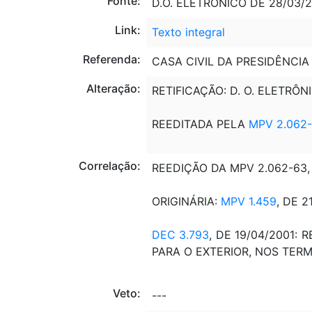
Fonte:
D.O. ELETRÔNICO DE 28/03/20
Link:
Texto integral
Referenda:
CASA CIVIL DA PRESIDÊNCIA
Alteração:
RETIFICAÇÃO: D. O. ELETRÔN
REEDITADA PELA
MPV 2.062
Correlação:
REEDIÇÃO DA MPV 2.062-63, 
ORIGINÁRIA:
MPV 1.459
, DE 2
DEC 3.793
, DE 19/04/2001
PARA O EXTERIOR, NOS TERM
Veto:
---